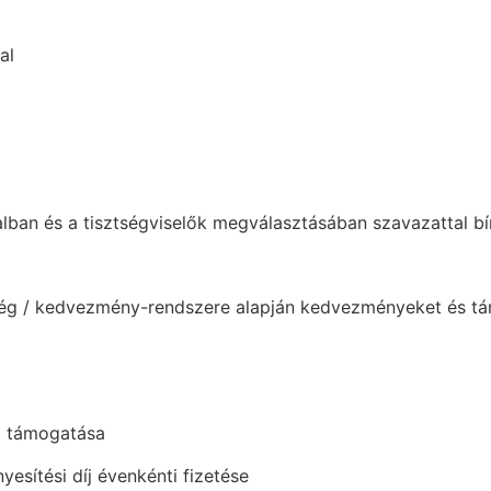
al
lban és a tisztségviselők megválasztásában szavazattal bí
ég / kedvezmény-rendszere alapján kedvezményeket és t
ti támogatása
esítési díj évenkénti fizetése