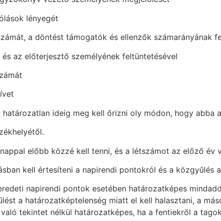
zólások lényegét
számát, a döntést támogatók és ellenzők számarányának fe
k és az előterjesztő személyének feltüntetésével
számát
ívet
határozatlan ideig meg kell őrizni oly módon, hogy abba a
zékhelyétől.
nappal előbb közzé kell tenni, és a létszámot az előző év 
ásban kell értesíteni a napirendi pontokról és a közgyűlés a
eredeti napirendi pontok esetében határozatképes mindadd
lést a határozatképtelenség miatt el kell halasztani, a má
aló tekintet nélkül határozatképes, ha a fentiekről a tago