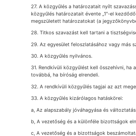
27. A közgyűlés a határozatait nyílt szavaz
közgyűlés határozatait évente „1″-el kezdődő
megszületett határozatokat (a jegyzőkönyvbe
28. Titkos szavazást kell tartani a tisztségvi
29. Az egyesület feloszlatásához vagy más s
30. A közgyűlés nyilvános.
31. Rendkívüli közgyűlést kell összehívni, ha
továbbá, ha bíróság elrendeli.
32. A rendkívüli közgyűlés tagjai az azt meg
33. A közgyűlés kizárólagos hatáskörei:
a, Az alapszabály jóváhagyása és változtatá
b, A vezetőség és a különféle bizottságok el
c, A vezetőség és a bizottságok beszámoltat