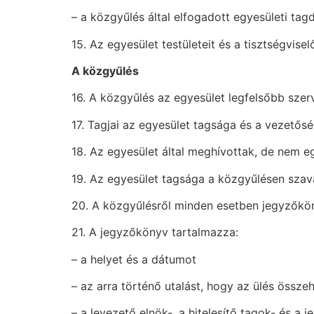
– a közgyűlés által elfogadott egyesületi tag
15. Az egyesület testületeit és a tisztségvis
A közgyűlés
16. A közgyűlés az egyesület legfelsőbb szerv
17. Tagjai az egyesület tagsága és a vezetősé
18. Az egyesület által meghívottak, de nem e
19. Az egyesület tagsága a közgyűlésen szava
20. A közgyűlésről minden esetben jegyzőkönyv
21. A jegyzőkönyv tartalmazza:
– a helyet és a dátumot
– az arra történő utalást, hogy az ülés össze
– a levezető elnök-, a hitelesítő tagok- és 