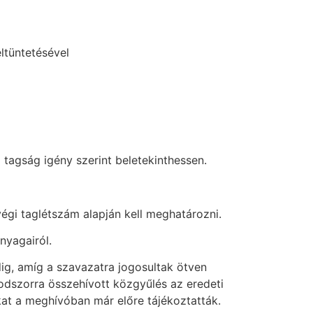
ltüntetésével
 tagság igény szerint beletekinthessen.
végi taglétszám alapján kell meghatározni.
nyagairól.
ig, amíg a szavazatra jogosultak ötven
sodszorra összehívott közgyűlés az eredeti
kat a meghívóban már előre tájékoztatták.