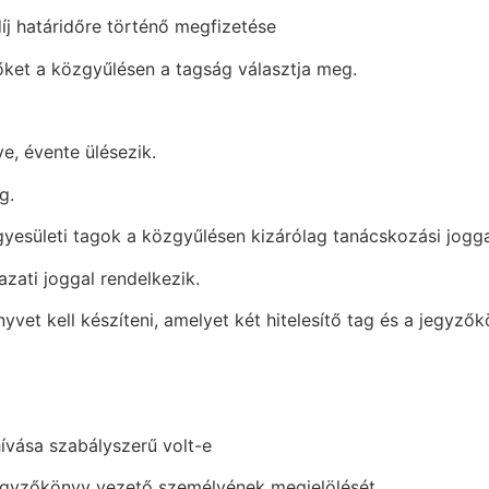
díj határidőre történő megfizetése
előket a közgyűlésen a tagság választja meg.
e, évente ülésezik.
g.
gyesületi tagok a közgyűlésen kizárólag tanácskozási jogga
zati joggal rendelkezik.
et kell készíteni, amelyet két hitelesítő tag és a jegyzőkö
hívása szabályszerű volt-e
a jegyzőkönyv vezető személyének megjelölését