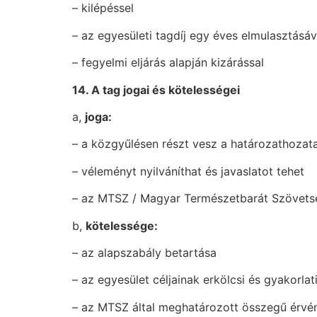
– kilépéssel
– az egyesületi tagdíj egy éves elmulasztásáv
– fegyelmi eljárás alapján kizárással
14. A tag jogai és kötelességei
a,
joga:
– a közgyűlésen részt vesz a határozathozata
– véleményt nyilváníthat és javaslatot tehet
– az MTSZ / Magyar Természetbarát Szövets
b,
kötelessége:
– az alapszabály betartása
– az egyesület céljainak erkölcsi és gyakorla
– az MTSZ által meghatározott összegű érvény