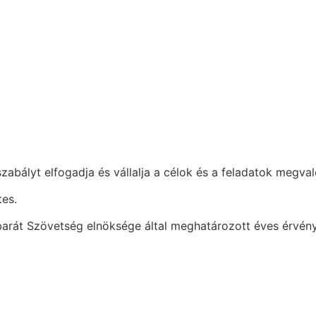
pszabályt elfogadja és vállalja a célok és a feladatok megval
tes.
arát Szövetség elnöksége által meghatározott éves érvényes
.