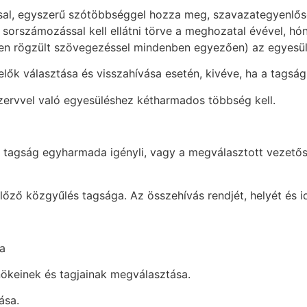
ással, egyszerű szótöbbséggel hozza meg, szavazategyenlős
 sorszámozással kell ellátni törve a meghozatal évével, h
n rögzült szövegezéssel mindenben egyezően) az egyesüle
selők választása és visszahívása esetén, kivéve, ha a tagság
zervvel való egyesüléshez kétharmados többség kell.
 a tagság egyharmada igényli, vagy a megválasztott vezetős
előző közgyűlés tagsága. Az összehívás rendjét, helyét és
sa
nökeinek és tagjainak megválasztása.
ása.