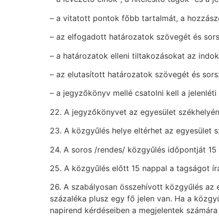
– a vitatott pontok főbb tartalmát, a hozzás
– az elfogadott határozatok szövegét és sor
– a határozatok elleni tiltakozásokat az indo
– az elutasított határozatok szövegét és sor
– a jegyzőkönyv mellé csatolni kell a jelenléti 
22. A jegyzőkönyvet az egyesület székhelyén 
23. A közgyűlés helye eltérhet az egyesület s
24. A soros /rendes/ közgyűlés időpontját 15 
25. A közgyűlés előtt 15 nappal a tagságot ír
26. A szabályosan összehívott közgyűlés az 
százaléka plusz egy fő jelen van. Ha a közgyű
napirend kérdéseiben a megjelentek számára v