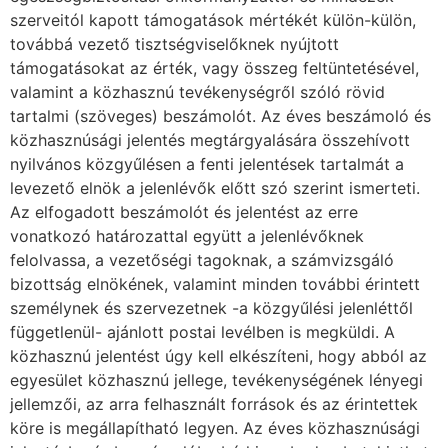
szerveitól kapott támogatások mértékét külön-külön,
továbbá vezető tisztségviselőknek nyújtott
támogatásokat az érték, vagy összeg feltüntetésével,
valamint a közhasznú tevékenységről szóló rövid
tartalmi (szöveges) beszámolót. Az éves beszámoló és
közhasznúsági jelentés megtárgyalására összehívott
nyilvános közgyűlésen a fenti jelentések tartalmát a
levezető elnök a jelenlévők előtt szó szerint ismerteti.
Az elfogadott beszámolót és jelentést az erre
vonatkozó határozattal együtt a jelenlévőknek
felolvassa, a vezetőségi tagoknak, a számvizsgáló
bizottság elnökének, valamint minden további érintett
személynek és szervezetnek -a közgyűlési jelenléttől
függetlenül- ajánlott postai levélben is megküldi. A
közhasznú jelentést úgy kell elkészíteni, hogy abból az
egyesület közhasznú jellege, tevékenységének lényegi
jellemzői, az arra felhasznált források és az érintettek
köre is megállapítható legyen. Az éves közhasznúsági