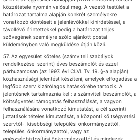
közzététele nyomán valósul meg. A vezető testület a
határozat tartalma alapján konkrét személyekre
vonatkozó döntéseit a jelenlévőkkel kihírdetéssel, a
távollévő érintettekkel pedig a határozat teljes
szövegének személyre szóló ajánlott postai
küldeményben való megküldése útján közli.
57. Az egyesület köteles (számviteli szabályok
rendelkezései szerint) éves beszámolót és ezzel
párhuzamosan (az 1997. évi CLVI. Tv. 19. §-a alapján)
közhasznúsági jelentést készíteni, amelyek elfogadása a
legfőbb szerv kizárólagos hatáskörébe tartozik. A
jelentésnek tartalmaznia kell: a számviteli beszámolót, a
költségvetési támogatás felhasználását, a vagyon
felhasználására vonatkozó kimutatást, a cél szerinti
juttatások tételes kimutatását, a központi költségvetési
szervtől-, kisebbségi települési önkormányzattól,
települési önkormányzattól, vagy az
egészségbiztosítási önkormányzattól és mindezek