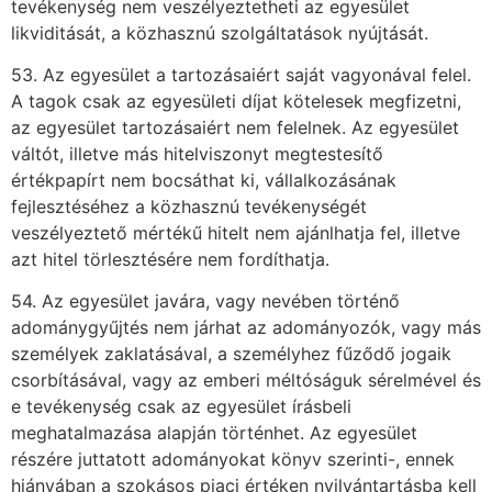
tevékenység nem veszélyeztetheti az egyesület
likviditását, a közhasznú szolgáltatások nyújtását.
53. Az egyesület a tartozásaiért saját vagyonával felel.
A tagok csak az egyesületi díjat kötelesek megfizetni,
az egyesület tartozásaiért nem felelnek. Az egyesület
váltót, illetve más hitelviszonyt megtestesítő
értékpapírt nem bocsáthat ki, vállalkozásának
fejlesztéséhez a közhasznú tevékenységét
veszélyeztető mértékű hitelt nem ajánlhatja fel, illetve
azt hitel törlesztésére nem fordíthatja.
54. Az egyesület javára, vagy nevében történő
adománygyűjtés nem járhat az adományozók, vagy más
személyek zaklatásával, a személyhez fűződő jogaik
csorbításával, vagy az emberi méltóságuk sérelmével és
e tevékenység csak az egyesület írásbeli
meghatalmazása alapján történhet. Az egyesület
részére juttatott adományokat könyv szerinti-, ennek
hiányában a szokásos piaci értéken nyilvántartásba kell