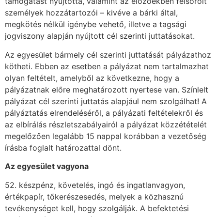
támogatást nyújtotta, valamint az előzőekben felsorolt
személyek hozzátartozói – kivéve a bárki által,
megkötés nélkül igénybe vehető, illetve a tagsági
jogviszony alapján nyújtott cél szerinti juttatásokat.
Az egyesület bármely cél szerinti juttatását pályázathoz
kötheti. Ebben az esetben a pályázat nem tartalmazhat
olyan feltételt, amelyből az következne, hogy a
pályázatnak előre meghatározott nyertese van. Színlelt
pályázat cél szerinti juttatás alapjául nem szolgálhat! A
pályáztatás elrendeléséről, a pályázati feltételekről és
az elbírálás részletszabályairól a pályázat közzétételét
megelőzően legalább 15 nappal korábban a vezetőség
írásba foglalt határozattal dönt.
Az egyesület vagyona
52. készpénz, követelés, ingó és ingatlanvagyon,
értékpapír, tőkerészesedés, melyek a közhasznú
tevékenységet kell, hogy szolgálják. A befektetési