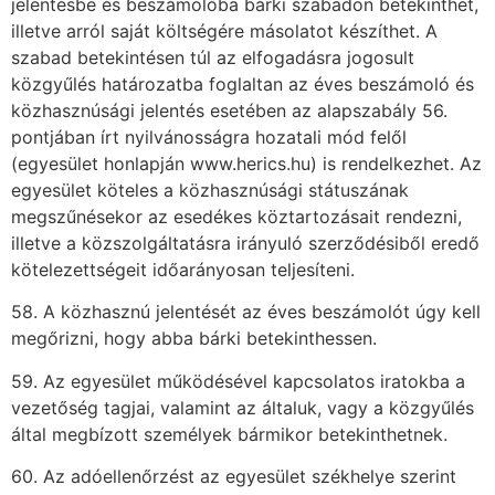
jelentésbe és beszámolóba bárki szabadon betekinthet,
illetve arról saját költségére másolatot készíthet. A
szabad betekintésen túl az elfogadásra jogosult
közgyűlés határozatba foglaltan az éves beszámoló és
közhasznúsági jelentés esetében az alapszabály 56.
pontjában írt nyilvánosságra hozatali mód felől
(egyesület honlapján www.herics.hu) is rendelkezhet. Az
egyesület köteles a közhasznúsági státuszának
megszűnésekor az esedékes köztartozásait rendezni,
illetve a közszolgáltatásra irányuló szerződésiből eredő
kötelezettségeit időarányosan teljesíteni.
58. A közhasznú jelentését az éves beszámolót úgy kell
megőrizni, hogy abba bárki betekinthessen.
59. Az egyesület működésével kapcsolatos iratokba a
vezetőség tagjai, valamint az általuk, vagy a közgyűlés
által megbízott személyek bármikor betekinthetnek.
60. Az adóellenőrzést az egyesület székhelye szerint