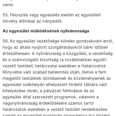
venni.
55. Feloszlás vagy egyesülés esetén az egyesületi
törvény előírásai az irányadók.
Az egyesület működésének nyilvánossága
56. Az egyesület vezetősége köteles gondoskodni arról,
hogy az általa nyújtott szolgáltatásokról bárki időben
értesülhessen. A nyilvánosság a közgyűlés, a vezetőség
és a számvizsgáló bizottság (a továbbiakban együtt:
vezető testület) határozatai esetében a Határozatok
Könyvébe való szabad betekintés útján, illetve a fent
megjelölt testületek döntéseinek és közleményeinek az
egyesület székhelyén elhelyezett hírdető táblára való
kihelyezése révén, a pályázati felhívások és az
egyesület által szervezett programok, valamint a
nagynyilvánosság érdeklődésére számot tartó
határozatok esetében a vezető testület rendelkezése
szerint az egyesület honlapján (www.herics.hu) történt