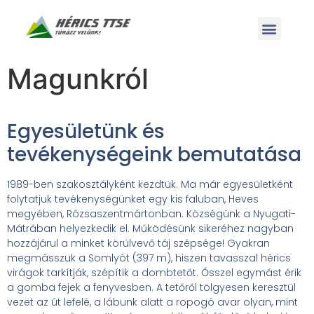
Magunkról
Egyesületünk és
tevékenységeink bemutatása
1989-ben szakosztályként kezdtük. Ma már egyesületként
folytatjuk tevékenységünket egy kis faluban, Heves
megyében, Rózsaszentmártonban. Községünk a Nyugati-
Mátrában helyezkedik el. Működésünk sikeréhez nagyban
hozzájárul a minket körülvevő táj szépsége! Gyakran
megmásszuk a Somlyót (397 m), hiszen tavasszal hérics
virágok tarkítják, szépítik a dombtetőt. Ősszel egymást érik
a gomba fejek a fenyvesben. A tetőről tölgyesen keresztül
vezet az út lefelé, a lábunk alatt a ropogó avar olyan, mint