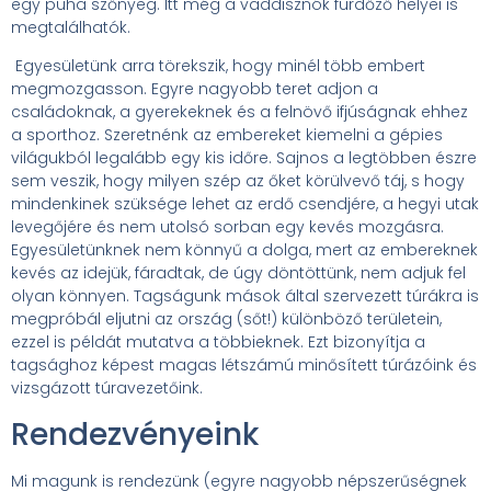
egy puha szőnyeg. Itt még a vaddisznók fürdőző helyei is
megtalálhatók.
Egyesületünk arra törekszik, hogy minél több embert
megmozgasson. Egyre nagyobb teret adjon a
családoknak, a gyerekeknek és a felnövő ifjúságnak ehhez
a sporthoz. Szeretnénk az embereket kiemelni a gépies
világukból legalább egy kis időre. Sajnos a legtöbben észre
sem veszik, hogy milyen szép az őket körülvevő táj, s hogy
mindenkinek szüksége lehet az erdő csendjére, a hegyi utak
levegőjére és nem utolsó sorban egy kevés mozgásra.
Egyesületünknek nem könnyű a dolga, mert az embereknek
kevés az idejük, fáradtak, de úgy döntöttünk, nem adjuk fel
olyan könnyen. Tagságunk mások által szervezett túrákra is
megpróbál eljutni az ország (sőt!) különböző területein,
ezzel is példát mutatva a többieknek. Ezt bizonyítja a
tagsághoz képest magas létszámú minősített túrázóink és
vizsgázott túravezetőink.
Rendezvényeink
Mi magunk is rendezünk (egyre nagyobb népszerűségnek