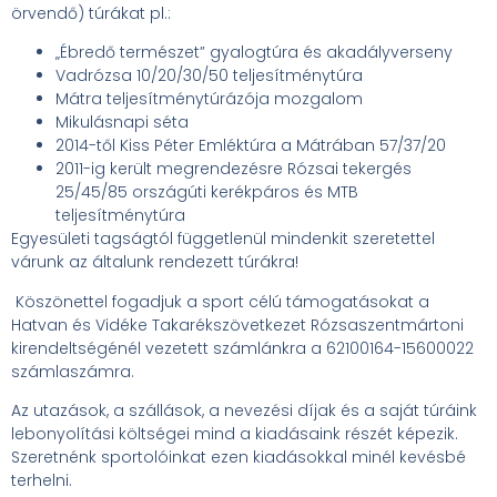
örvendő) túrákat pl.:
„Ébredő természet” gyalogtúra és akadályverseny
Vadrózsa 10/20/30/50 teljesítménytúra
Mátra teljesítménytúrázója mozgalom
Mikulásnapi séta
2014-től Kiss Péter Emléktúra a Mátrában 57/37/20
2011-ig került megrendezésre Rózsai tekergés
25/45/85 országúti kerékpáros és MTB
teljesítménytúra
Egyesületi tagságtól függetlenül mindenkit szeretettel
várunk az általunk rendezett túrákra!
Köszönettel fogadjuk a sport célú támogatásokat a
Hatvan és Vidéke Takarékszövetkezet Rózsaszentmártoni
kirendeltségénél vezetett számlánkra a 62100164-15600022
számlaszámra.
Az utazások, a szállások, a nevezési díjak és a saját túráink
lebonyolítási költségei mind a kiadásaink részét képezik.
Szeretnénk sportolóinkat ezen kiadásokkal minél kevésbé
terhelni.