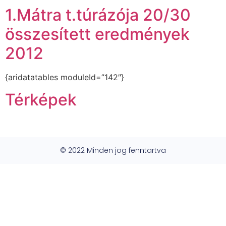
1.Mátra t.túrázója 20/30
összesített eredmények
2012
{aridatatables moduleId=”142″}
Térképek
© 2022 Minden jog fenntartva