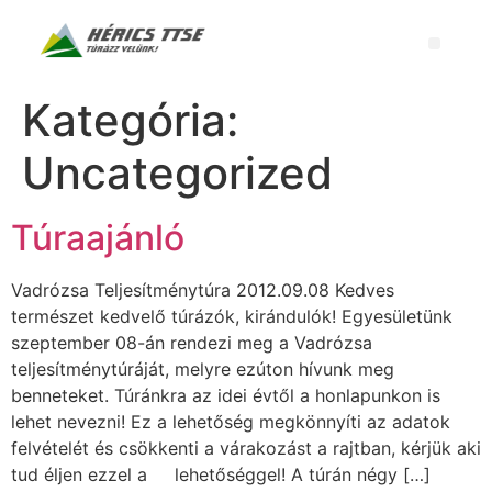
Kategória:
Uncategorized
Túraajánló
Vadrózsa Teljesítménytúra 2012.09.08 Kedves
természet kedvelő túrázók, kirándulók! Egyesületünk
szeptember 08-án rendezi meg a Vadrózsa
teljesítménytúráját, melyre ezúton hívunk meg
benneteket. Túránkra az idei évtől a honlapunkon is
lehet nevezni! Ez a lehetőség megkönnyíti az adatok
felvételét és csökkenti a várakozást a rajtban, kérjük aki
tud éljen ezzel a lehetőséggel! A túrán négy […]