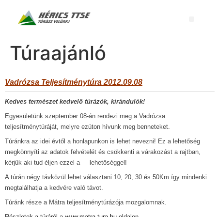
Túraajánló
Vadrózsa Teljesítménytúra 2012.09.08
Kedves természet kedvelő túrázók, kirándulók!
Egyesületünk szeptember 08-án rendezi meg a Vadrózsa
teljesítménytúráját, melyre ezúton hívunk meg benneteket.
Túránkra az idei évtől a honlapunkon is lehet nevezni! Ez a lehetőség
megkönnyíti az adatok felvételét és csökkenti a várakozást a rajtban,
kérjük aki tud éljen ezzel a lehetőséggel!
A túrán négy távközül lehet választani 10, 20, 30 és 50Km így mindenki
megtalálhatja a kedvére való távot.
Túránk része a Mátra teljesítménytúrázója mozgalomnak.
Részletek a túráról a
www.matra-tura.hu
oldalon.