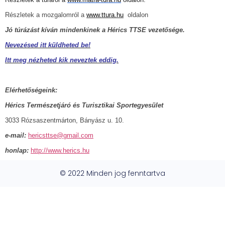
Részletek a mozgalomról a
www.ttura.hu
oldalon
Jó túrázást kíván mindenkinek a Hérics TTSE vezetősége.
Nevezésed itt küldheted be!
Itt meg nézheted kik neveztek eddig.
Elérhetőségeink:
Hérics Természetjáró és Turisztikai Sportegyesület
3033 Rózsaszentmárton, Bányász u. 10.
e-mail:
hericsttse@gmail.com
honlap:
http://www.herics.hu
© 2022 Minden jog fenntartva