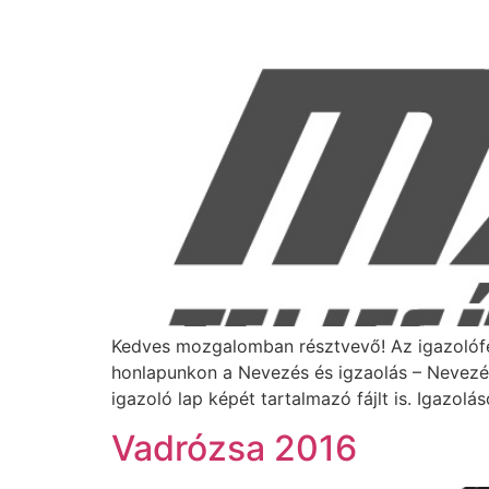
Kedves mozgalomban résztvevő! Az igazolófel
honlapunkon a Nevezés és igzaolás – Nevezés m
igazoló lap képét tartalmazó fájlt is. Igazol
Vadrózsa 2016