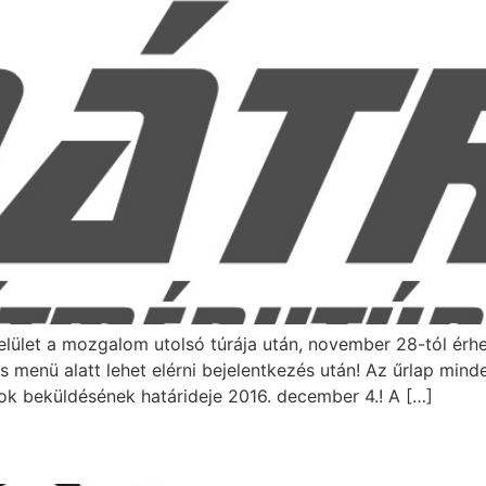
ület a mozgalom utolsó túrája után, november 28-tól érhet
enü alatt lehet elérni bejelentkezés után! Az űrlap minden 
ások beküldésének határideje 2016. december 4.! A […]