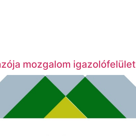
ázója mozgalom igazolófelüle