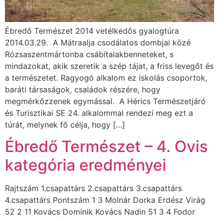
Ébredő Természet 2014 vetélkedős gyalogtúra
2014.03.29. A Mátraalja csodálatos dombjai közé
Rózsaszentmártonba csábítalakbenneteket, s
mindazokat, akik szeretik a szép tájat, a friss levegőt és
a természetet. Ragyogó alkalom ez iskolás csoportok,
baráti társaságok, családok részére, hogy
megmérkőzzenek egymással. A Hérics Természetjáró
és Turisztikai SE 24. alkalommal rendezi meg ezt a
túrát, melynek fő célja, hogy […]
Ébredő Természet – 4. Ovis
kategória eredményei
Rajtszám 1.csapattárs 2.csapattárs 3.csapattárs
4.csapattárs Pontszám 1 3 Molnár Dorka Erdész Virág
52 2 11 Kovács Dominik Kovács Nadin 51 3 4 Fodor