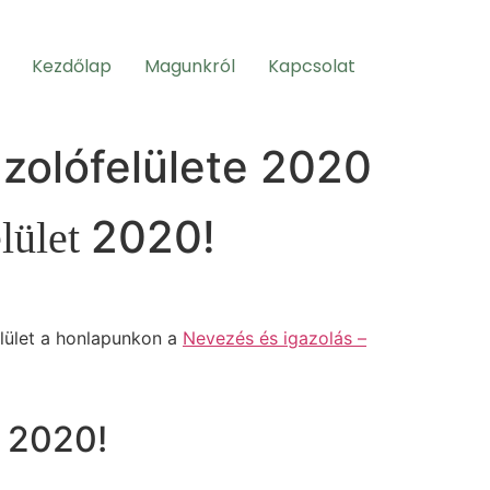
Kezdőlap
Magunkról
Kapcsolat
zolófelülete 2020
2020!
elület
elület a honlapunkon a
Nevezés és igazolás –
t 2020!