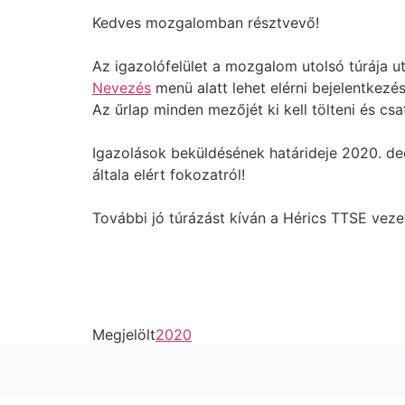
Kedves mozgalomban résztvevő!
Az igazolófelület a mozgalom utolsó túrája u
Nevezés
menü alatt lehet elérni bejelentkezés
Az űrlap minden mezőjét ki kell tölteni és csat
Igazolások beküldésének határideje 2020. dec
általa elért fokozatról!
További jó túrázást kíván a Hérics TTSE veze
Megjelölt
2020