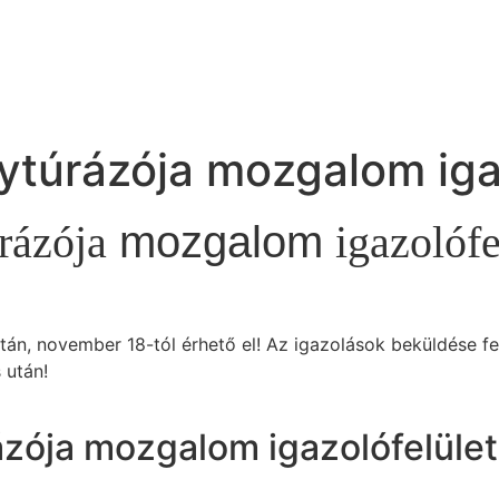
ytúrázója mozgalom iga
rázója
mozgalom
igazolóf
tán, november 18-tól érhető el! Az igazolások beküldése f
 után!
ázója mozgalom igazolófelüle