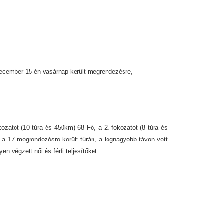
december 15-én vasárnap került megrendezésre,
ozatot (10 túra és 450km) 68 Fő, a 2. fokozatot (8 túra és
d a 17 megrendezésre került túrán, a legnagyobb távon vett
en végzett női és férfi teljesítőket.