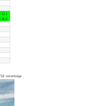
+22,1
+36,9
sége