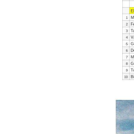
E
M
1
F
2
T
3
V
4
G
5
D
6
M
7
G
8
T
9
B
10
Hér