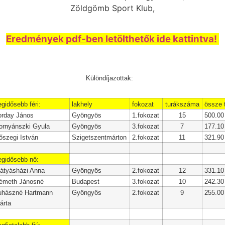
Zöldgömb Sport Klub,
Eredmények pdf-ben letölthetők ide kattintva!
Különdíjazottak:
egidősebb féri:
lakhely
fokozat
turákszáma
össze 
orday János
Gyöngyös
1.fokozat
15
500.00
ornyánszki Gyula
Gyöngyös
3.fokozat
7
177.10
őszegi István
Szigetszentmárton
2.fokozat
11
321.90
egidősebb nő:
átyásházi Anna
Gyöngyös
2.fokozat
12
331.10
émeth Jánosné
Budapest
3.fokozat
10
242.30
uhászné Hartmann
Gyöngyös
2.fokozat
9
255.00
árta