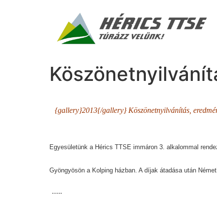
Köszönetnyilvání
{gallery}2013{/gallery}
Köszönetnyilvánítás, eredm
Egyesületünk a Hérics TTSE immáron 3. alkalommal rendez
Gyöngyösön a Kolping házban. A díjak átadása után Németh Cs
…..