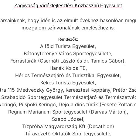
Zagyvaság Vidékfejlesztési Közhasznú Egyesület
sainknak, hogy idén is az elmúlt évekhez hasonlóan megren
mozgalom színvonalának emeléséhez is.
Rendezők:
Alföld Turista Egyesület,
Bátonyterenye Város Sportegyesülete,
Forrástúrák (Cserháti László és dr. Tamics Gábor),
Hanák Kolos TE,
Hérics Természetjáró és Turisztikai Egyesület,
Kékes Turista Egyesület,
ra 115 (Medveczky György, Keresztesi Koppány, Prétor Zso
i Szabadidő Sportegyesület Természetjáró és Természetvéd
keringő, Püspöki Keringő, Dejó a diós túrák (Fekete Zoltán 
Regnum Marianum Sportegyesület (Darvas Márton),
Szabó József,
Tízpróba Magyarország Kft (Decathlon)
Túravezető Oktatók Sportegyesülete,