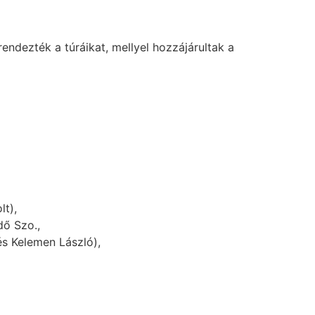
dezték a túráikat, mellyel hozzájárultak a
lt),
ő Szo.,
és Kelemen László),