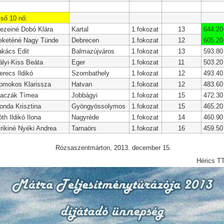
lső 10 nő:
ezeiné Dobó Klára
Kartal
1.fokozat
13
644.20
eketéné Nagy Tünde
Debrecen
1.fokozat
12
605.20
akács Edit
Balmazújváros
1.fokozat
13
593.80
ályi-Kiss Beáta
Eger
1.fokozat
11
503.20
erecs Ildikó
Szombathely
1.fokozat
12
493.40
omokos Klarissza
Hatvan
1.fokozat
12
483.60
aczák Tímea
Jobbágyi
1.fokozat
15
472.30
onda Krisztina
Gyöngyössolymos
1.fokozat
15
465.20
óth Ildikó Ilona
Nagyréde
1.fokozat
14
460.90
irikiné Nyéki Andrea
Tarnaörs
1.fokozat
16
459.50
Rózsaszentmárton, 2013. december 15.
ics TTSE vezető