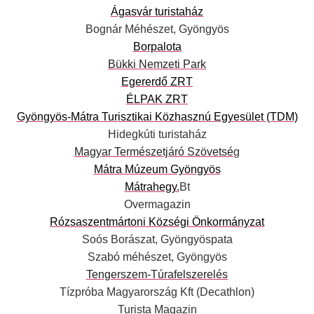
Ágasvár turistaház
Bognár Méhészet, Gyöngyös
Borpalota
Bükki Nemzeti Park
Egererdő ZRT
ÉLPAK ZRT
Gyöngyös-Mátra Turisztikai Közhasznú Egyesület (TDM)
Hidegkúti turistaház
Magyar Természetjáró Szövetsé
g
Mátra Múzeum Gyöngyös
Mátrahegy.
Bt
Overmagazin
Rózsaszentmártoni Községi Önkormányzat
Soós Borászat, Gyöngyöspata
Szabó méhészet, Gyöngyös
Tengerszem-Túrafelszerelés
Tízpróba Magyarország Kft (Decathlon)
Turista Magazin