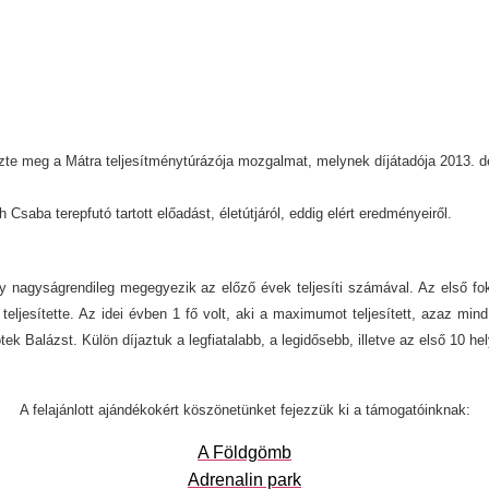
te meg a Mátra teljesítménytúrázója mozgalmat, melynek díjátadója 2013. 
aba terepfutó tartott előadást, életútjáról, eddig elért eredményeiről.
y nagyságrendileg megegyezik az előző évek teljesíti számával. Az első fok
eljesítette. Az idei évben 1 fő volt, aki a maximumot teljesített, azaz min
otek Balázst. Külön díjaztuk a legfiatalabb, a legidősebb, illetve az első 10 hely
A felajánlott ajándékokért köszönetünket fejezzük ki a támogatóinknak:
A Földgömb
Adrenalin park