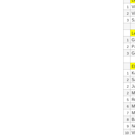
L
V
1
V
2
S
3
L
G
1
P
2
G
3
E
K
1
S
2
J
2
M
2
R
5
M
6
M
7
B
8
N
9
V
10