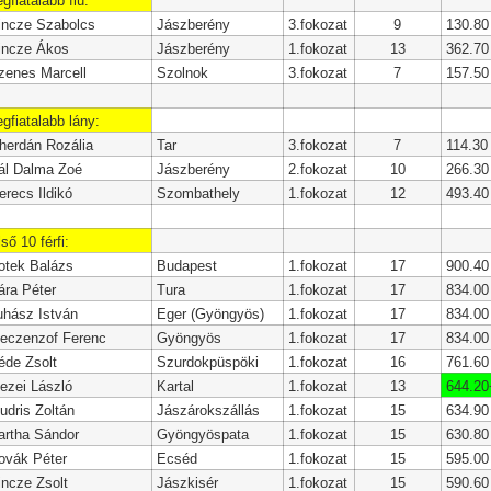
egfiatalabb fiú:
incze Szabolcs
Jászberény
3.fokozat
9
130.80
incze Ákos
Jászberény
1.fokozat
13
362.70
zenes Marcell
Szolnok
3.fokozat
7
157.50
egfiatalabb lány:
herdán Rozália
Tar
3.fokozat
7
114.30
ál Dalma Zoé
Jászberény
2.fokozat
10
266.30
erecs Ildikó
Szombathely
1.fokozat
12
493.40
lső 10 férfi:
otek Balázs
Budapest
1.fokozat
17
900.40
ára Péter
Tura
1.fokozat
17
834.00
uhász István
Eger (Gyöngyös)
1.fokozat
17
834.00
eczenzof Ferenc
Gyöngyös
1.fokozat
17
834.00
éde Zsolt
Szurdokpüspöki
1.fokozat
16
761.60
ezei László
Kartal
1.fokozat
13
644.20
udris Zoltán
Jászárokszállás
1.fokozat
15
634.90
artha Sándor
Gyöngyöspata
1.fokozat
15
630.80
ovák Péter
Ecséd
1.fokozat
15
595.00
incze Zsolt
Jászkisér
1.fokozat
15
590.60