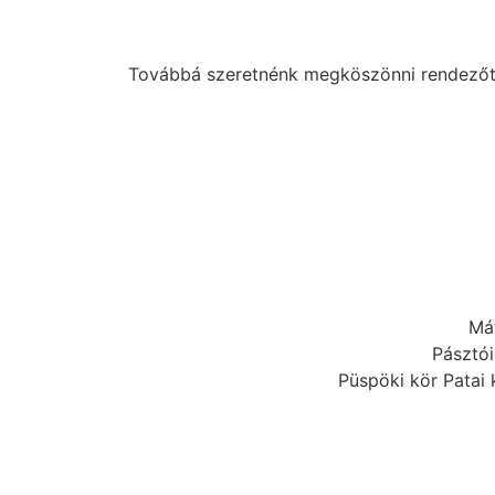
Továbbá szeretnénk megköszönni rendezőtár
Mát
Pásztó
Püspöki kör Patai 