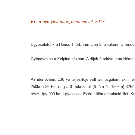
Köszönetnyilvánítás, eredmények 2013.
Egyesületünk a Hérics TTSE immáron 3. alkalommal rendez
Gyöngyösön a Kolping házban. A díjak átadása után Németh Cs
Az idei évben, 136 Fő teljesítője volt a mozgalomnak, mel
250km) 36 Fő, míg a 3. fokozatot (6 túra és 150km) 32Fő t
részt, így 900 km-t gyalogolt. Ezért külön gratuláció illeti K