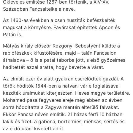
Okleveles említése 1267-ben történik, a XIV-XV.
Században Fancsaltelke a neve.
Az 1460-as években a cseh husziták befészkelték
magukat a környékre. Favárakat építettek Apcon és
Patán is.
Mátyás király először Rozgonyi Sebestyént küldte a
rablófészkek kifüstölésére, majd – talán Fancsalon
áthaladva – ő is a patai táborba jött, s első győzelmes
haditettét azzal aratta, hogy bevette a várat.
Az elmúlt ezer év alatt gyakran cserélődtek gazdái. A
török hódítók 1544-ben a hatvani vár elfoglalásával
kezdték uralmukat kiterjeszteni Heves megye területére.
Mohamed pasa fegyveres ereje még ebben az évben
sorra hódoltatta a Zagyva mentén elterülő falvakat.
Ekkor Pancsa néven említik. 21 házas férfi 10 házban
lakik és fizeti a gabona, bortermés, méhkas, sertés és
az erdő utáni kivetett adót.