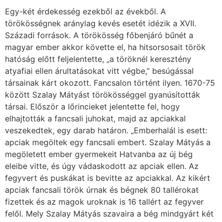
Egy-két érdekesség ezekből az évekből. A
törökösségnek aránylag kevés esetét idézik a XVII.
Századi források. A törökösség főbenjáró bűnét a
magyar ember akkor követte el, ha hitsorsosait török
hatóság előtt feljelentette, „a töröknél keresztény
atyafiai ellen árultatásokat vitt végbe,” besúgással
társainak kárt okozott. Fancsalon történt ilyen. 1670-75
között Szalay Mátyást törökösséggel gyanúsították
társai. Először a lőrincieket jelentette fel, hogy
elhajtották a fancsali juhokat, majd az apciakkal
veszekedtek, egy darab határon. „Emberhalál is esett:
apciak megöltek egy fancsali embert. Szalay Mátyás a
megöletett ember gyermekeit Hatvanba az új bég
eleibe vitte, és úgy vádaskodott az apciak ellen. Az
fegyvert és puskákat is bevitte az apciakkal. Az kikért
apciak fancsali török úrnak és bégnek 80 tallérokat
fizettek és az magok uroknak is 16 tallért az fegyver
felől. Mely Szalay Mátyás szavaira a bég mindgyárt két