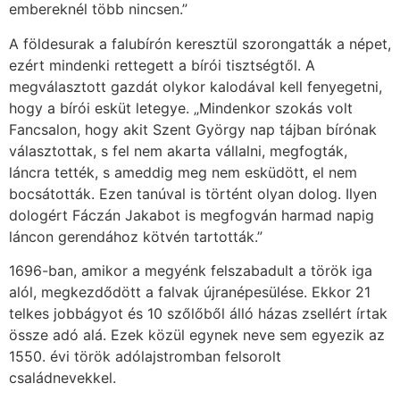
embereknél több nincsen.”
A földesurak a falubírón keresztül szorongatták a népet,
ezért mindenki rettegett a bírói tisztségtől. A
megválasztott gazdát olykor kalodával kell fenyegetni,
hogy a bírói esküt letegye. „Mindenkor szokás volt
Fancsalon, hogy akit Szent György nap tájban bírónak
választottak, s fel nem akarta vállalni, megfogták,
láncra tették, s ameddig meg nem esküdött, el nem
bocsátották. Ezen tanúval is történt olyan dolog. Ilyen
dologért Fáczán Jakabot is megfogván harmad napig
láncon gerendához kötvén tartották.”
1696-ban, amikor a megyénk felszabadult a török iga
alól, megkezdődött a falvak újranépesülése. Ekkor 21
telkes jobbágyot és 10 szőlőből álló házas zsellért írtak
össze adó alá. Ezek közül egynek neve sem egyezik az
1550. évi török adólajstromban felsorolt
családnevekkel.