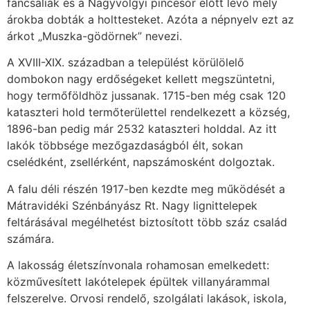
fancsaliak és a Nagyvölgyi pincesor előtt lévő mély
árokba dobták a holttesteket. Azóta a népnyelv ezt az
árkot „Muszka-gödörnek” nevezi.
A XVIII-XIX. században a települést körülölelő
dombokon nagy erdőségeket kellett megszüntetni,
hogy termőföldhöz jussanak. 1715-ben még csak 120
kataszteri hold termőterülettel rendelkezett a község,
1896-ban pedig már 2532 kataszteri holddal. Az itt
lakók többsége mezőgazdaságból élt, sokan
cselédként, zsellérként, napszámosként dolgoztak.
A falu déli részén 1917-ben kezdte meg működését a
Mátravidéki Szénbányász Rt. Nagy lignittelepek
feltárásával megélhetést biztosított több száz család
számára.
A lakosság életszínvonala rohamosan emelkedett:
közművesített lakótelepek épültek villanyárammal
felszerelve. Orvosi rendelő, szolgálati lakások, iskola,