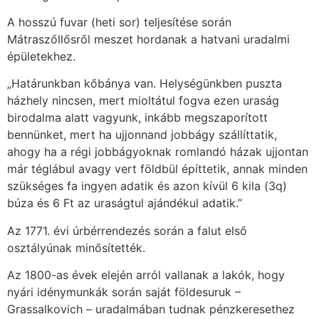
A hosszú fuvar (heti sor) teljesítése során
Mátraszőllősről meszet hordanak a hatvani uradalmi
épületekhez.
„Határunkban kőbánya van. Helységünkben puszta
házhely nincsen, mert mioltátul fogva ezen uraság
birodalma alatt vagyunk, inkább megszaporított
bennünket, mert ha ujjonnand jobbágy szállíttatik,
ahogy ha a régi jobbágyoknak romlandó házak ujjontan
már téglábul avagy vert földbül építtetik, annak minden
szükséges fa ingyen adatik és azon kívül 6 kila (3q)
búza és 6 Ft az uraságtul ajándékul adatik.”
Az 1771. évi úrbérrendezés során a falut első
osztályúnak minősítették.
Az 1800-as évek elején arról vallanak a lakók, hogy
nyári idénymunkák során saját földesuruk –
Grassalkovich – uradalmában tudnak pénzkeresethez