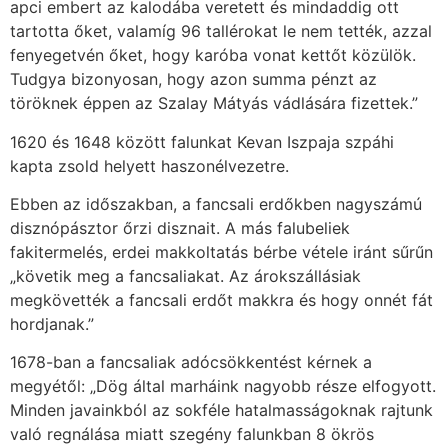
apci embert az kalodába veretett és mindaddig ott
tartotta őket, valamíg 96 tallérokat le nem tették, azzal
fenyegetvén őket, hogy karóba vonat kettőt közülök.
Tudgya bizonyosan, hogy azon summa pénzt az
töröknek éppen az Szalay Mátyás vádlására fizettek.”
1620 és 1648 között falunkat Kevan Iszpaja szpáhi
kapta zsold helyett haszonélvezetre.
Ebben az időszakban, a fancsali erdőkben nagyszámú
disznópásztor őrzi disznait. A más falubeliek
fakitermelés, erdei makkoltatás bérbe vétele iránt sűrűn
„követik meg a fancsaliakat. Az árokszállásiak
megkövették a fancsali erdőt makkra és hogy onnét fát
hordjanak.”
1678-ban a fancsaliak adócsökkentést kérnek a
megyétől: „Dög által marháink nagyobb része elfogyott.
Minden javainkból az sokféle hatalmasságoknak rajtunk
való regnálása miatt szegény falunkban 8 ökrös