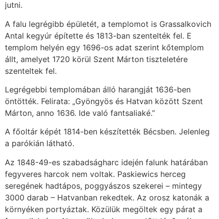
jutni.
A falu legrégibb épületét, a templomot is Grassalkovich
Antal kegyúr építette és 1813-ban szentelték fel. E
templom helyén egy 1696-os adat szerint kőtemplom
állt, amelyet 1720 körül Szent Márton tiszteletére
szenteltek fel.
Legrégebbi templomában álló harangját 1636-ben
öntötték. Felirata: „Gyöngyös és Hatvan között Szent
Márton, anno 1636. Ide való fantsaliaké.”
A főoltár képét 1814-ben készítették Bécsben. Jelenleg
a parókián látható.
Az 1848-49-es szabadságharc idején falunk határában
fegyveres harcok nem voltak. Paskiewics herceg
seregének hadtápos, poggyászos szekerei – mintegy
3000 darab – Hatvanban rekedtek. Az orosz katonák a
környéken portyáztak. Közülük megöltek egy párat a