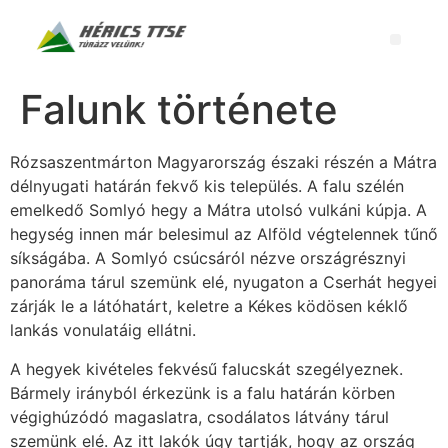
Falunk története
Rózsaszentmárton Magyarország északi részén a Mátra
délnyugati határán fekvő kis település. A falu szélén
emelkedő Somlyó hegy a Mátra utolsó vulkáni kúpja. A
hegység innen már belesimul az Alföld végtelennek tűnő
síkságába. A Somlyó csúcsáról nézve országrésznyi
panoráma tárul szemünk elé, nyugaton a Cserhát hegyei
zárják le a látóhatárt, keletre a Kékes ködösen kéklő
lankás vonulatáig ellátni.
A hegyek kivételes fekvésű falucskát szegélyeznek.
Bármely irányból érkezünk is a falu határán körben
végighúzódó magaslatra, csodálatos látvány tárul
szemünk elé. Az itt lakók úgy tartják, hogy az ország