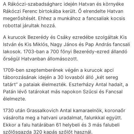
A Rákóczi-szabadságharc idején Hatvan és környéke
Rákóczi Ferenc birtokába került. Ő elrendelte Hatvan
megerősítését. Ehhez a munkához a fancsaliak kocsis
robottal járultak hozzá.
A kurucok Bezerédy és Csáky ezredébe szolgáltak Kis
István és Kis Miklós, Nagy János és Pap András fancsali
lakosok. 1703-ban a 700 főnyi Bezerédy-ezred állandó
őrségül Hatvanban állomásozott.
1709-ben szeptemberének végén a kurucok apci
táborozásának idején a 30 lovasból álló „két sereg
tatárt” a pataiak élelmezték. Eszterházy Antal hadait, a
Patán lévő tatárokat más napokon Szűcsi és Fancsal
élelmezte.
1730 után Grassalkovich Antal kamaraelnök, koronaőr
vásárolta meg a hatvani uradalmat, falunkkal együtt.
Ekkor a falu határában 61 helybeli és 3 más falubeli
szőlősgazda 320 kapás szőlőt használ.