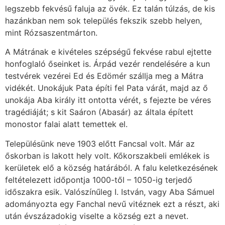
legszebb fekvésű faluja az övék. Ez talán túlzás, de kis
hazánkban nem sok település fekszik szebb helyen,
mint Rózsaszentmárton.
A Mátrának e kivételes szépségű fekvése rabul ejtette
honfoglaló őseinket is. Árpád vezér rendelésére a kun
testvérek vezérei Ed és Edömér szállja meg a Mátra
vidékét. Unokájuk Pata építi fel Pata várát, majd az ő
unokája Aba király itt ontotta vérét, s fejezte be véres
tragédiáját; s kit Saáron (Abasár) az általa épített
monostor falai alatt temettek el.
Településünk neve 1903 előtt Fancsal volt. Már az
őskorban is lakott hely volt. Kőkorszakbeli emlékek is
kerületek elő a község határából. A falu keletkezésének
feltételezett időpontja 1000-től – 1050-ig terjedő
időszakra esik. Valószínűleg I. István, vagy Aba Sámuel
adományozta egy Fanchal nevű vitéznek ezt a részt, aki
után évszázadokig viselte a község ezt a nevet.